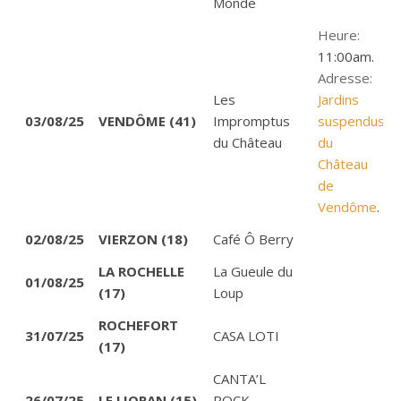
Monde
Heure:
11:00am.
Adresse:
Les
Jardins
03/08/25
VENDÔME (41)
Impromptus
suspendus
du Château
du
Château
de
Vendôme
.
02/08/25
VIERZON (18)
Café Ô Berry
LA ROCHELLE
La Gueule du
01/08/25
(17)
Loup
ROCHEFORT
31/07/25
CASA LOTI
(17)
CANTA’L
26/07/25
LE LIORAN (15)
ROCK