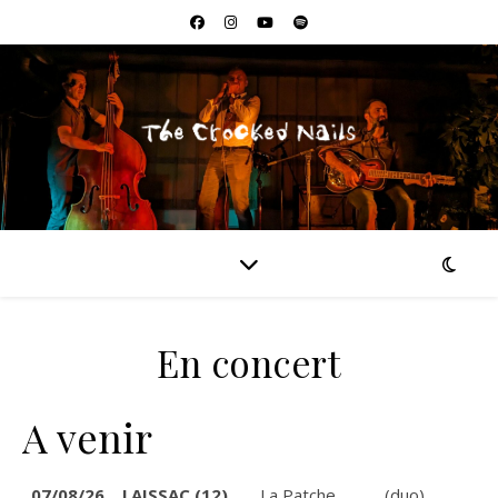
En concert
A venir
07/08/26
LAISSAC (12)
La Patche
(duo)