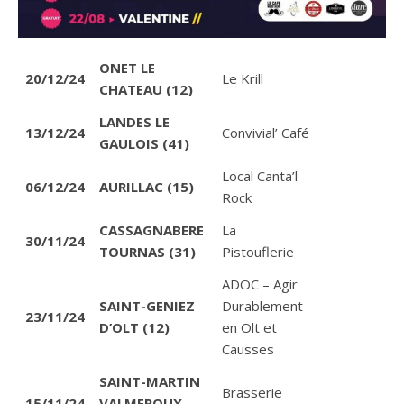
ONET LE
20/12/24
Le Krill
CHATEAU (12)
LANDES LE
13/12/24
Convivial’ Café
GAULOIS (41)
Local Canta’l
06/12/24
AURILLAC (15)
Rock
CASSAGNABERE
La
30/11/24
TOURNAS (31)
Pistouflerie
ADOC – Agir
SAINT-GENIEZ
Durablement
23/11/24
D’OLT (12)
en Olt et
Causses
SAINT-MARTIN
Brasserie
15/11/24
VALMEROUX